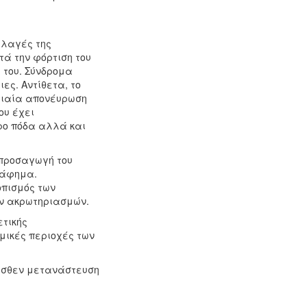
λλαγές της
τά την φόρτιση του
 του. Σύνδρομα
ες. Αντίθετα, το
ατιαία απονέυρωση
ου έχει
ρο πόδα αλλά και
 προσαγωγή του
γράφημα.
οπισμός των
ων ακρωτηριασμών.
ετικής
μικές περιοχές των
ροσθεν μετανάστευση