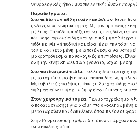
νευρολογικές ή/και μυοσκελετικές δυσλειτουργί
Παραδείγματα:
Στο πεδίο των αθλητικών κακώσεων.
Είναι δυν
ενδογενούς κινητικότητας. Με τον όρο «υπερκιν
μέλους. Το πόδι πρηνίζεται και επιπεδώνεται υ
κόπωσης, τενοντίτιδες και φυσικά μεγαλύτερο κ
πόδι με υψηλή ποδική καμάρα, έχει την τάση να
του είναι τεταμένη, με αποτέλεσμα να υστερεί
μακροπρόθεσμα παθολογικές επιπτώσεις. Είναι 
όλη την κινητική αλυσίδα (γόνατο, ισχίο, μέση).
Στο παιδιατρικό πεδίο.
Πολλές διαταραχές της 
μεταταρσίου, ραιβοποδία, ιπποποδία, νευρολογ
Μεταβολικές παθήσεις όπως ο Σακχαρώδης Διαβήτ
πελματιαίων πιέσεων θεωρείται ύψιστης σημασ
Στον χειρουργικό τομέα.
Πελματογράφημα γίνετ
αποκατάστασης) για ακόμη πιο ολοκληρωμένη ει
μεταταρσίων και δακτύλων, όπου πλέον οι φορτί
Στην Ρευματοειδή αρθρίτιδα, όπου υπάρχουν δ
ινολιπώδους ιστού.