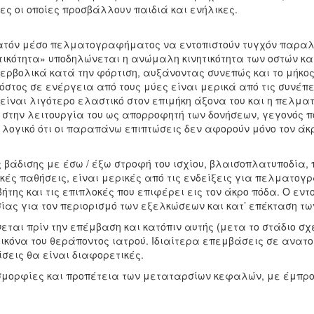
ες οι οποίες προσβάλλουν παιδιά και ενήλικες.
ατόν μέσο πελματογραφήματος να εντοπιστούν τυγχόν παρα
ητικότητα» υποδηλώνεται η ανώμαλη κινητικότητα των οστών κα
περβολικά κατά την φόρτιση, αυξάνοντας συνεπώς και το μήκος
όστος σε ενέργεια από τους μύες είναι μερικά από τις συνέπει
 είναι λιγότερο ελαστικό στον επιμήκη άξονα του και η πελμ
 στην λειτουργία του ως απορροφητή των δονήσεων, γεγονός π
λογικό ότι οι παραπάνω επιπτώσεις δεν αφορούν μόνο τον άκ
βάδισης με έσω / έξω στροφή του ισχίου, βλαισοπλατυποδία,
ικές παθήσεις, είναι μερικές από τις ενδείξεις για πελματο
ης και τις επιπλοκές που επιφέρει εις τον άκρο πόδα. Ο εντ
ίας για τον περιορισμό των εξελκώσεων και κατ’ επέκταση τ
αι πρίν την επέμβαση και κατόπιν αυτής (μετα το στάδιο σχ
κόνα του θεράποντος ιατρού. Ιδιαίτερα επεμβάσεις σε ανατο
σεις θα είναι διαφορετικές.
υσμορφίες και προπέτεια των μεταταρσίων κεφαλών, με έμπ