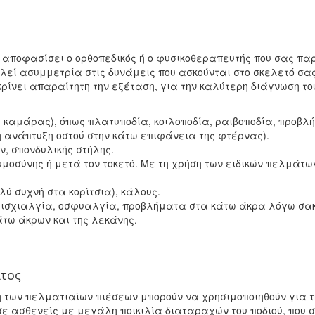
 αποφασίσει ο ορθοπεδικός ή ο φυσικοθεραπευτής που σας πα
αλεί ασυμμετρία στις δυνάμεις που ασκούνται στο σκελετό σα
 κρίνει απαραίτητη την εξέταση, για την καλύτερη διάγνωση τ
 καμάρας), όπως πλατυποδία, κοιλοποδία, ραιβοποδία, προβλ
ανάπτυξη οστού στην κάτω επιφάνεια της φτέρνας).
ν, σπονδυλικής στήλης.
υμοσύνης ή μετά τον τοκετό. Mε τη χρήση των ειδικών πελμάτω
ύ συχνή στα κορίτσια), κάλους.
, ισχιαλγία, οσφυαλγία, προβλήματα στα κάτω άκρα λόγω σα
τω άκρων και της λεκάνης.
ατος
 των πελματιαίων πιέσεων μπορούν να χρησιμοποιηθούν για τ
σε ασθενείς με μεγάλη ποικιλία διαταραχών του ποδιού, που 