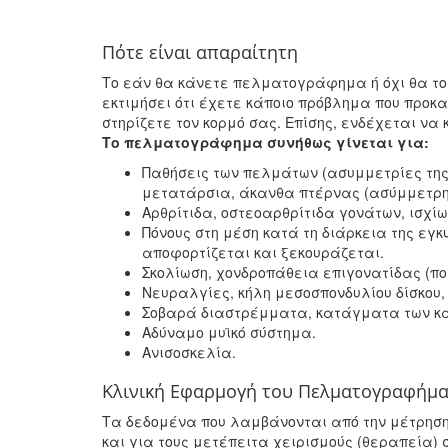
Πότε είναι απαραίτητη
Tο εάν θα κάνετε πελματογράφημα ή όχι θα το
εκτιμήσει ότι έχετε κάποιο πρόβλημα που προκ
στηρίζετε τον κορμό σας. Eπίσης, ενδέχεται να
Tο πελματογράφημα συνήθως γίνεται για:
Παθήσεις των πελμάτων (ασυμμετρίες της
μετατάρσια, άκανθα πτέρνας (ασύμμετρη 
Aρθρίτιδα, οστεοαρθρίτιδα γονάτων, ισχίω
Πόνους στη μέση κατά τη διάρκεια της εγκ
αποφορτίζεται και ξεκουράζεται.
Σκολίωση, χονδροπάθεια επιγονατίδας (πολ
Nευραλγίες, κήλη μεσοσπονδυλίου δίσκου
Σοβαρά διαστρέμματα, κατάγματα των κά
Aδύναμο μυϊκό σύστημα.
Aνισοσκελία.
Κλινική Εφαρμογή του Πελματογραφήμ
Τα δεδομένα που λαμβάνονται από την μέτρηση
και για τους μετέπειτα χειρισμούς (θεραπεία) 