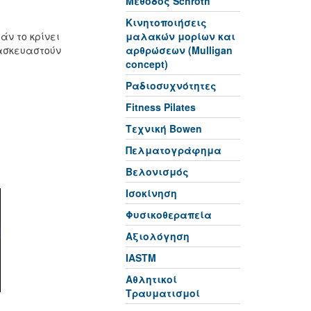
Μέθοδος Schroth
Κινητοποιήσεις
άν το κρίνει
μαλακών μορίων και
τασκευαστούν
αρθρώσεων (Mulligan
concept)
Ραδιοσυχνότητες
Fitness Pilates
Τεχνική Bowen
Πελματογράφημα
Βελονισμός
Ισοκίνηση
Φυσικοθεραπεία
Αξιολόγηση
IASTM
Αθλητικοί
Τραυματισμοί