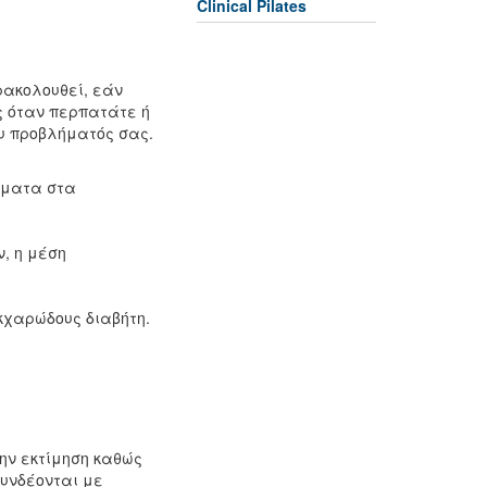
Clinical Pilates
ρακολουθεί, εάν
ς όταν περπατάτε ή
ου προβλήματός σας.
ήματα στα
ν, η μέση
κχαρώδους διαβήτη.
ην εκτίμηση καθώς
συνδέονται με