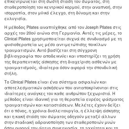
επικεντρώνεται στη σωστή στάση του σώματος, στη
σταθεροποίηση του κεντρικού κορμού, στην αναπνοή, στην
ισορροπία, στον μϋικό έλεγχο, στη δύναμη και στην
ευλυγισία.
Η μέθοδος Pilates αναπτύχθηκε από τον Joseph Pilates στις
αρχές του 20ού αιώνα στη Γερμανία. Αυτές τις μέρες, το
Clinical Pilates χρησιμοποιείται συχνά σε συνδυασμό με τη
φυσιοθεραπεία ως μέσο αντιμετώπισης ποικίλων
τραυματισμών. Αυτό βασίζεται στη σύγχρονη
βιβλιογραφία που αποδεικνύει και υποστηρίζει τη χρήση
της θεραπευτικής άσκησης στη διαχείριση ασθενών με
τραυματισμούς, ιδιαίτερα όσον αφορά την σπονδυλική
στήλη.
Το Clinical Pilates είναι ένα σύστημα ασφαλών και
αποτελεσματικών ασκήσεων που ανταποκρίνονται στις
ιδιαίτερες ανάγκες του καθε ανθρώπου ξεχωριστά. Η
μέθοδος είναι ιδανική για τη θεραπεία ευρέος φάσματος
τραυματισμών και καταστάσεων. Μελέτες έχουν δείξει
ότι ο πόνος, η χρόνια δυσλειτουργία, η έλλειψη άσκησης
και η κακή στάση του σώματος οδηγούν μεταξύ άλλων
στην σταδιακή αδρανοποίηση των σταθεροποιών μυών
όσον αφορά την άρτια συνεργασία, τη ταχύτητα και τη