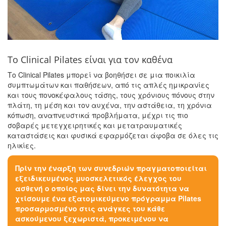
Το Clinical Pilates είναι για τον καθένα
Το Clinical Pilates μπορεί να βοηθήσει σε μια ποικιλία
συμπτωμάτων και παθήσεων, από τις απλές ημικρανίες
και τους πονοκέφαλους τάσης, τους χρόνιους πόνους στην
πλάτη, τη μέση και τον αυχένα, την αστάθεια, τη χρόνια
κόπωση, αναπνευστικά προβλήματα, μέχρι τις πιο
σοβαρές μετεγχειρητικές και μετατραυματικές
καταστάσεις και φυσικά εφαρμόζεται άφοβα σε όλες τις
ηλικίες.
Πρίν την έναρξη των συνεδριών πραγματοποιείται
εξειδικευμένος μυοσκελετικός έλεγχος του
ασθενή ο οποίος μας δίνει την δυνατότητα να
χτίσουμε ένα εξατομικεύμενο πρόγραμμα Pilates
προσαρμοσμένο στις ανάγκες του κάθε
ασκούμενου ξεχωριστά, προκειμένου να